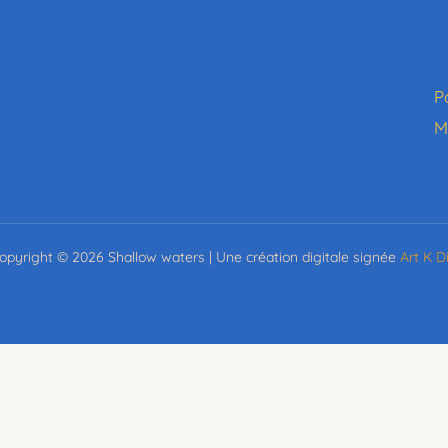
P
M
opyright © 2026 Shallow waters | Une création digitale signée
Art K Di