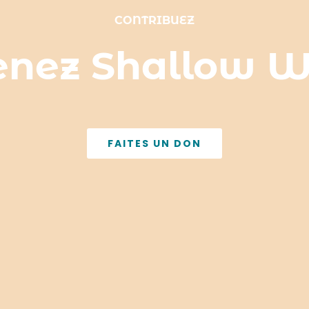
CONTRIBUEZ
enez Shallow W
FAITES UN DON