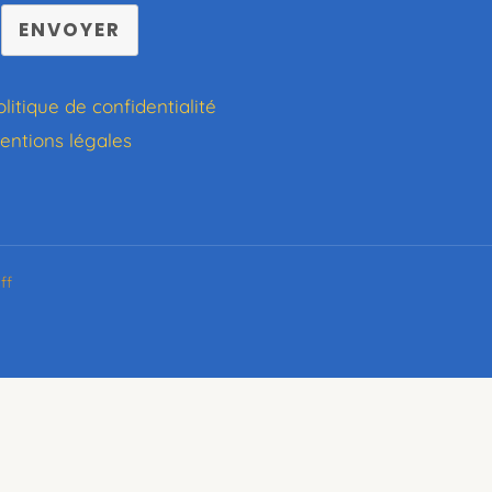
ENVOYER
olitique de confidentialité
entions légales
ff