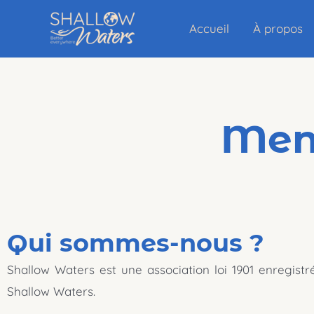
Aller
Accueil
À propos
au
contenu
Ment
Qui sommes-nous ?
Shallow Waters est une association loi 1901 enregist
Shallow Waters.