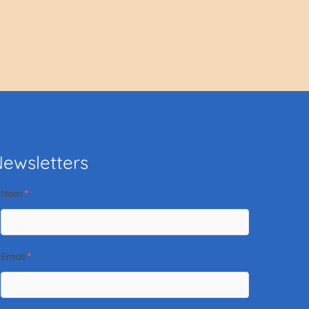
ewsletters
Nom
*
Email
*